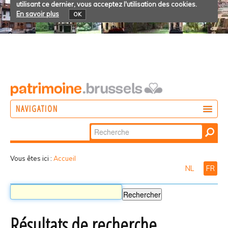
utilisant ce dernier, vous acceptez l'utilisation des cookies.
En savoir plus
OK
NAVIGATION
Chercher par
AGIR
Recherche
DÉCOUVRIR
avancée…
Vous êtes ici :
Accueil
NL
FR
PARTICIPER
Résultats de recherche