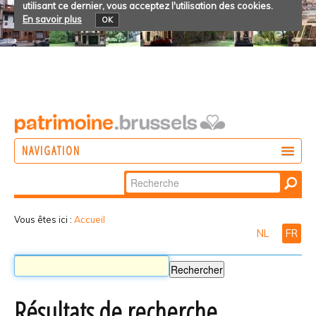
utilisant ce dernier, vous acceptez l'utilisation des cookies.
En savoir plus
OK
NAVIGATION
Chercher par
AGIR
Recherche
DÉCOUVRIR
avancée…
Vous êtes ici :
Accueil
NL
FR
PARTICIPER
Résultats de recherche