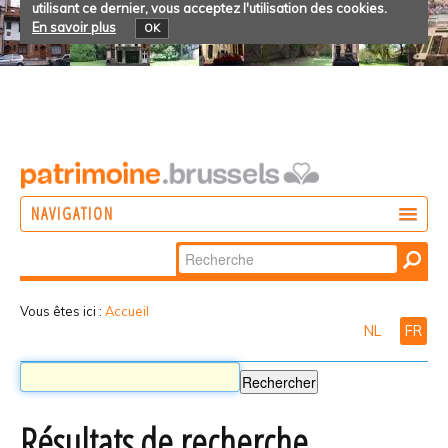
utilisant ce dernier, vous acceptez l'utilisation des cookies.
En savoir plus
OK
NAVIGATION
Chercher par
AGIR
Recherche
DÉCOUVRIR
avancée…
Vous êtes ici :
Accueil
NL
FR
PARTICIPER
Résultats de recherche