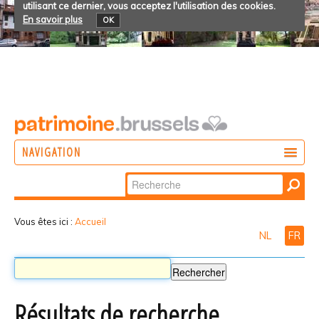
utilisant ce dernier, vous acceptez l'utilisation des cookies.
En savoir plus
OK
NAVIGATION
Chercher par
AGIR
Recherche
DÉCOUVRIR
avancée…
Vous êtes ici :
Accueil
NL
FR
PARTICIPER
Résultats de recherche