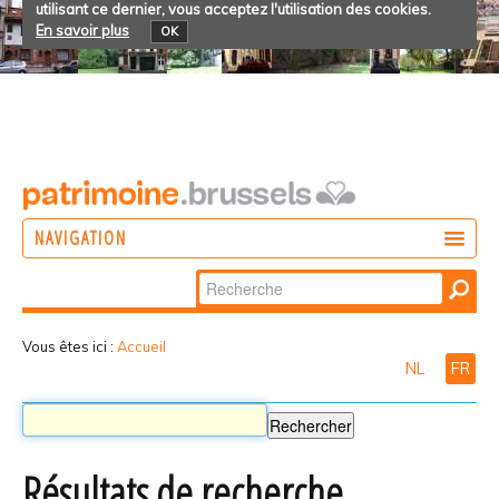
utilisant ce dernier, vous acceptez l'utilisation des cookies.
En savoir plus
OK
NAVIGATION
Chercher par
AGIR
Recherche
DÉCOUVRIR
avancée…
Vous êtes ici :
Accueil
NL
FR
PARTICIPER
Résultats de recherche