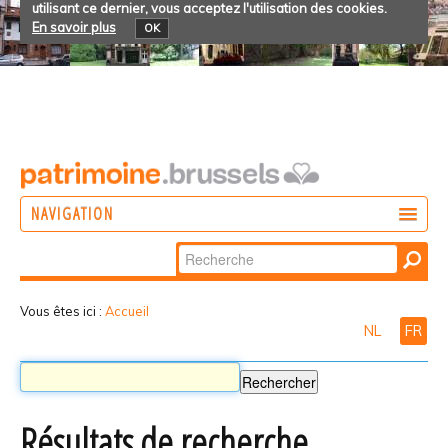
utilisant ce dernier, vous acceptez l'utilisation des cookies.
En savoir plus
OK
NAVIGATION
Chercher par
AGIR
Recherche
DÉCOUVRIR
avancée…
Vous êtes ici :
Accueil
NL
FR
PARTICIPER
Résultats de recherche