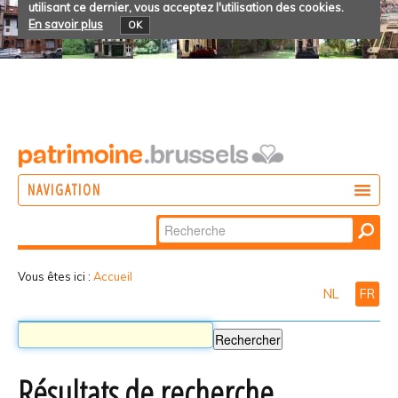
utilisant ce dernier, vous acceptez l'utilisation des cookies.
En savoir plus
OK
NAVIGATION
Chercher par
AGIR
Recherche
DÉCOUVRIR
avancée…
Vous êtes ici :
Accueil
NL
FR
PARTICIPER
Résultats de recherche