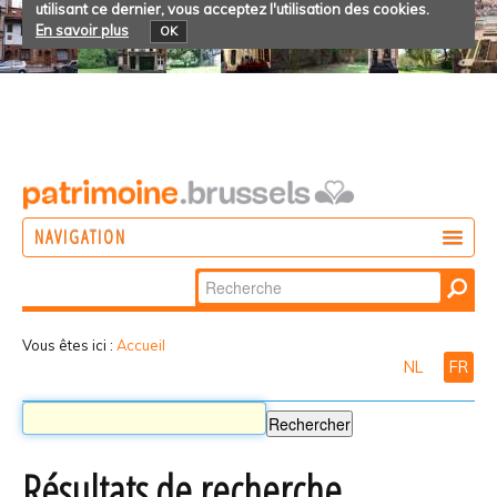
utilisant ce dernier, vous acceptez l'utilisation des cookies.
En savoir plus
OK
NAVIGATION
Chercher par
AGIR
Recherche
DÉCOUVRIR
avancée…
Vous êtes ici :
Accueil
NL
FR
PARTICIPER
Résultats de recherche