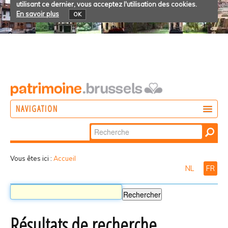
utilisant ce dernier, vous acceptez l'utilisation des cookies.
En savoir plus
OK
NAVIGATION
Chercher par
AGIR
Recherche
DÉCOUVRIR
avancée…
Vous êtes ici :
Accueil
NL
FR
PARTICIPER
Résultats de recherche