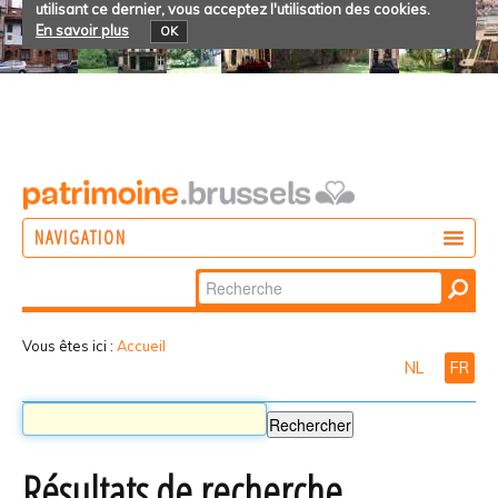
utilisant ce dernier, vous acceptez l'utilisation des cookies.
En savoir plus
OK
NAVIGATION
Chercher par
AGIR
Recherche
DÉCOUVRIR
avancée…
Vous êtes ici :
Accueil
NL
FR
PARTICIPER
Résultats de recherche