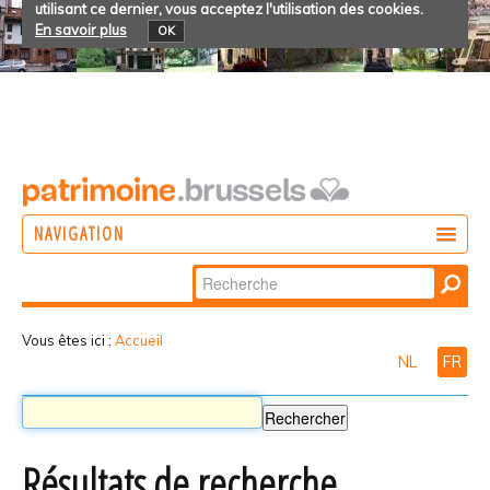
utilisant ce dernier, vous acceptez l'utilisation des cookies.
En savoir plus
OK
NAVIGATION
Chercher par
AGIR
Recherche
DÉCOUVRIR
avancée…
Vous êtes ici :
Accueil
NL
FR
PARTICIPER
Résultats de recherche