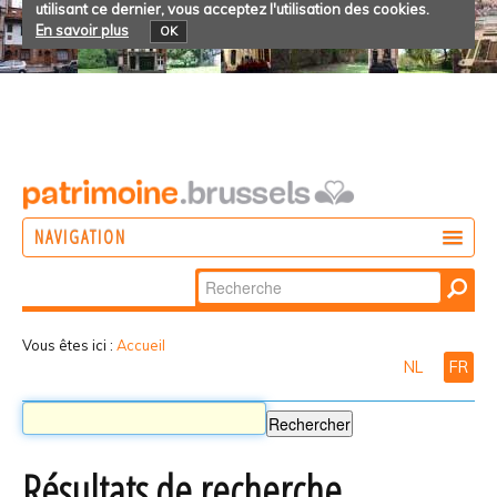
utilisant ce dernier, vous acceptez l'utilisation des cookies.
En savoir plus
OK
NAVIGATION
Chercher par
AGIR
Recherche
DÉCOUVRIR
avancée…
Vous êtes ici :
Accueil
NL
FR
PARTICIPER
Résultats de recherche