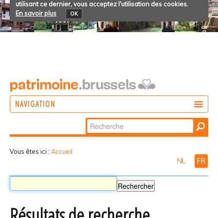
utilisant ce dernier, vous acceptez l'utilisation des cookies.
En savoir plus
OK
NAVIGATION
Chercher par
AGIR
Recherche
DÉCOUVRIR
avancée…
Vous êtes ici :
Accueil
NL
FR
PARTICIPER
Résultats de recherche