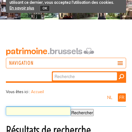
utilisant ce dernier, vous acceptez l'utilisation des cookies.
En savoir plus
OK
NAVIGATION
Chercher par
AGIR
Recherche
DÉCOUVRIR
avancée…
Vous êtes ici :
Accueil
NL
FR
PARTICIPER
Résultats de recherche