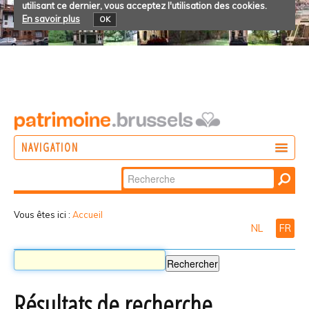
utilisant ce dernier, vous acceptez l'utilisation des cookies.
En savoir plus
OK
NAVIGATION
Chercher par
AGIR
Recherche
DÉCOUVRIR
avancée…
Vous êtes ici :
Accueil
NL
FR
PARTICIPER
Résultats de recherche