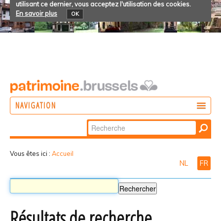
utilisant ce dernier, vous acceptez l'utilisation des cookies.
En savoir plus
OK
NAVIGATION
Chercher par
AGIR
Recherche
DÉCOUVRIR
avancée…
Vous êtes ici :
Accueil
NL
FR
PARTICIPER
Résultats de recherche