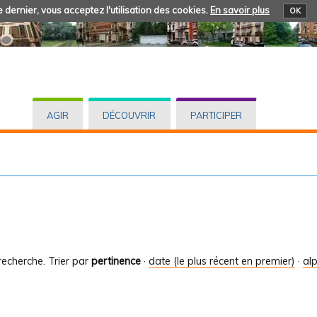
 dernier, vous acceptez l'utilisation des cookies.
En savoir plus
OK
AGIR
DÉCOUVRIR
PARTICIPER
recherche.
Trier par
pertinence
·
date (le plus récent en premier)
·
al