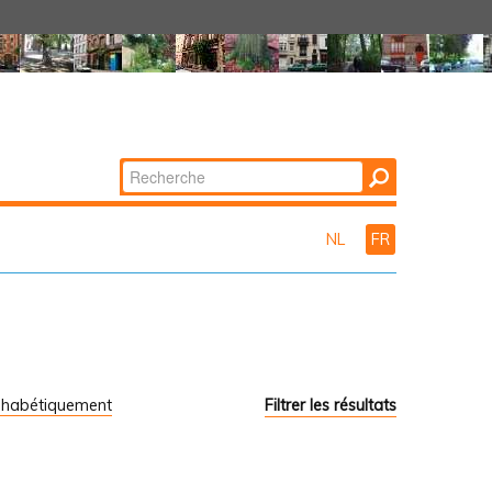
Chercher par
Recherche
avancée…
NL
FR
phabétiquement
Filtrer les résultats