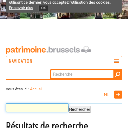
utilisant ce dernier, vous acceptez l'utilisation des cookies.
En savoir plus
OK
NAVIGATION
Chercher par
AGIR
Recherche
DÉCOUVRIR
avancée…
Vous êtes ici :
Accueil
NL
FR
PARTICIPER
Résultats de recherche