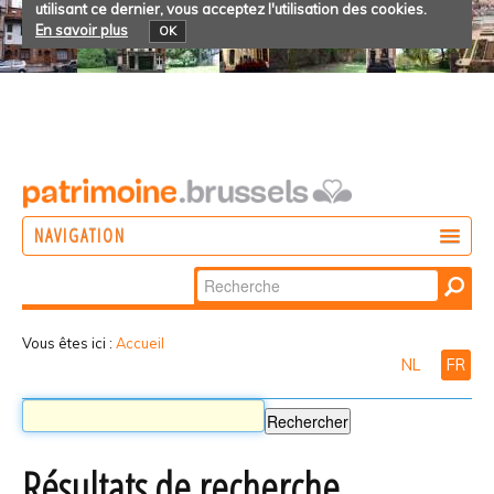
utilisant ce dernier, vous acceptez l'utilisation des cookies.
En savoir plus
OK
NAVIGATION
Chercher par
AGIR
Recherche
DÉCOUVRIR
avancée…
Vous êtes ici :
Accueil
NL
FR
PARTICIPER
Résultats de recherche