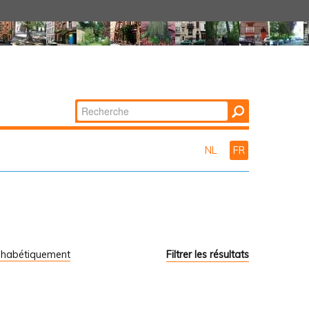
Chercher par
Recherche
avancée…
NL
FR
phabétiquement
Filtrer les résultats