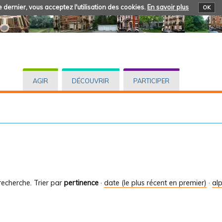
 dernier, vous acceptez l'utilisation des cookies.
En savoir plus
OK
AGIR
DÉCOUVRIR
PARTICIPER
recherche.
Trier par
pertinence
·
date (le plus récent en premier)
·
al