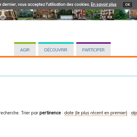
 dernier, vous acceptez l'utilisation des cookies.
En savoir plus
OK
AGIR
DÉCOUVRIR
PARTICIPER
recherche.
Trier par
pertinence
·
date (le plus récent en premier)
·
al