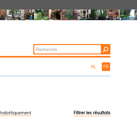
Chercher par
Recherche
avancée…
NL
FR
phabétiquement
Filtrer les résultats