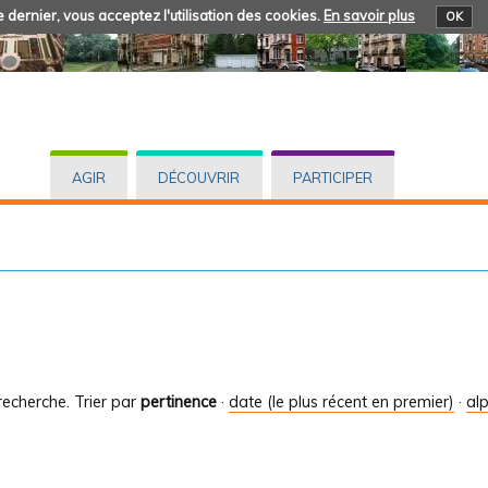
 dernier, vous acceptez l'utilisation des cookies.
En savoir plus
OK
AGIR
DÉCOUVRIR
PARTICIPER
recherche.
Trier par
pertinence
·
date (le plus récent en premier)
·
al