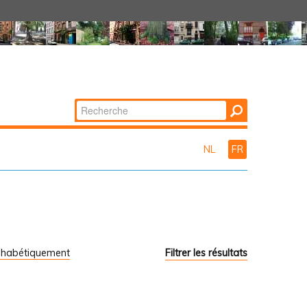
Chercher par
Recherche
avancée…
NL
FR
phabétiquement
Filtrer les résultats