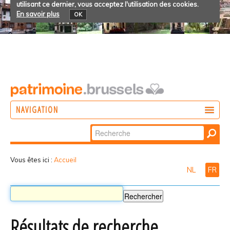
utilisant ce dernier, vous acceptez l'utilisation des cookies.
En savoir plus
OK
NAVIGATION
Chercher par
AGIR
Recherche
DÉCOUVRIR
avancée…
Vous êtes ici :
Accueil
NL
FR
PARTICIPER
Résultats de recherche