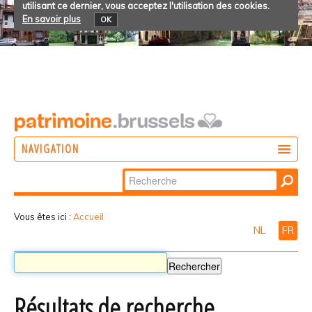
utilisant ce dernier, vous acceptez l'utilisation des cookies.
En savoir plus
OK
NAVIGATION
Chercher par
AGIR
Recherche
DÉCOUVRIR
avancée…
Vous êtes ici :
Accueil
NL
FR
PARTICIPER
Résultats de recherche