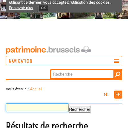
utilisant ce dernier, vous acceptez l'utilisation des cookies.
En savoir plus
OK
NAVIGATION
Chercher par
AGIR
Recherche
DÉCOUVRIR
avancée…
Vous êtes ici :
Accueil
NL
FR
PARTICIPER
Résultats de recherche