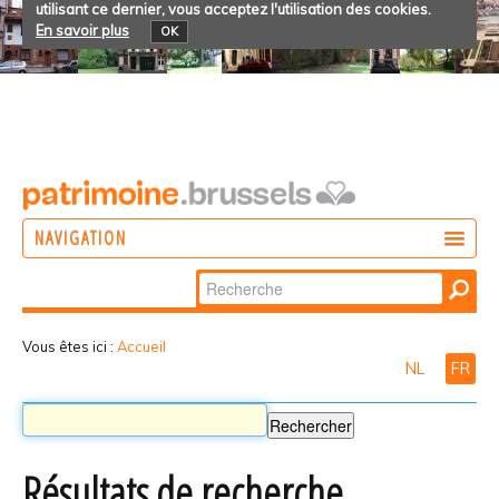
utilisant ce dernier, vous acceptez l'utilisation des cookies.
En savoir plus
OK
NAVIGATION
Chercher par
AGIR
Recherche
DÉCOUVRIR
avancée…
Vous êtes ici :
Accueil
NL
FR
PARTICIPER
Résultats de recherche