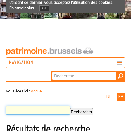
utilisant ce dernier, vous acceptez l'utilisation des cookies.
En savoir plus
OK
NAVIGATION
Chercher par
AGIR
Recherche
DÉCOUVRIR
avancée…
Vous êtes ici :
Accueil
NL
FR
PARTICIPER
Résultats de recherche