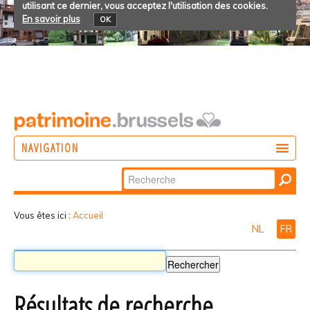
utilisant ce dernier, vous acceptez l'utilisation des cookies.
En savoir plus
OK
NAVIGATION
Chercher par
AGIR
Recherche
DÉCOUVRIR
avancée…
Vous êtes ici :
Accueil
NL
FR
PARTICIPER
Résultats de recherche