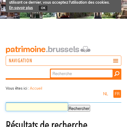
utilisant ce dernier, vous acceptez l'utilisation des cookies.
En savoir plus
OK
NAVIGATION
Chercher par
AGIR
Recherche
DÉCOUVRIR
avancée…
Vous êtes ici :
Accueil
NL
FR
PARTICIPER
Résultats de recherche