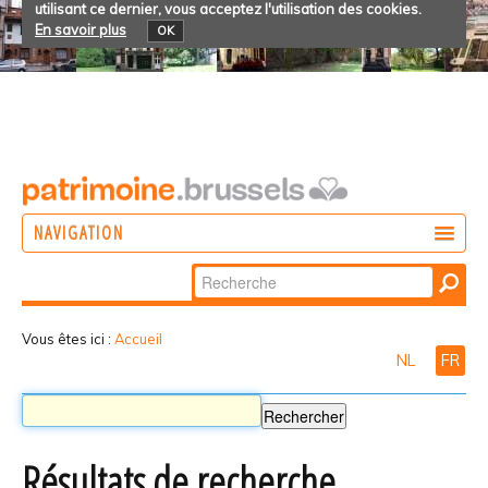
utilisant ce dernier, vous acceptez l'utilisation des cookies.
En savoir plus
OK
NAVIGATION
Chercher par
AGIR
Recherche
DÉCOUVRIR
avancée…
Vous êtes ici :
Accueil
NL
FR
PARTICIPER
Résultats de recherche