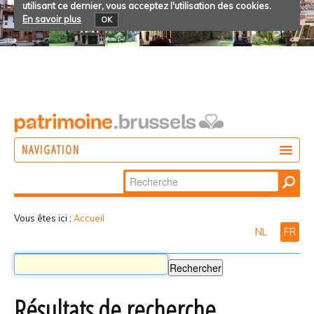
utilisant ce dernier, vous acceptez l'utilisation des cookies.
En savoir plus
OK
NAVIGATION
Chercher par
AGIR
Recherche
DÉCOUVRIR
avancée…
Vous êtes ici :
Accueil
NL
FR
PARTICIPER
Résultats de recherche