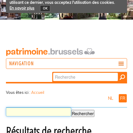
utilisant ce dernier, vous acceptez l'utilisation des cookies.
En savoir plus
OK
NAVIGATION
Chercher par
AGIR
Recherche
DÉCOUVRIR
avancée…
Vous êtes ici :
Accueil
NL
FR
PARTICIPER
Résultats de recherche