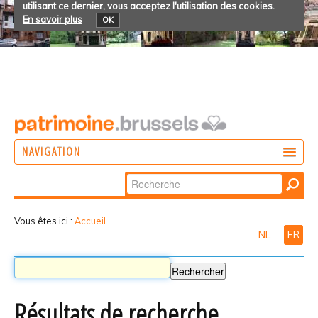
utilisant ce dernier, vous acceptez l'utilisation des cookies.
En savoir plus
OK
NAVIGATION
Chercher par
AGIR
Recherche
DÉCOUVRIR
avancée…
Vous êtes ici :
Accueil
NL
FR
PARTICIPER
Résultats de recherche