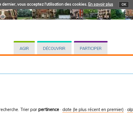
 dernier, vous acceptez l'utilisation des cookies.
En savoir plus
OK
AGIR
DÉCOUVRIR
PARTICIPER
recherche.
Trier par
pertinence
·
date (le plus récent en premier)
·
al