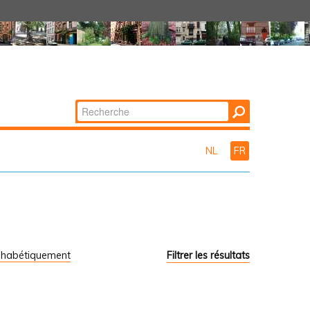
Chercher par
Recherche
avancée…
NL
FR
phabétiquement
Filtrer les résultats