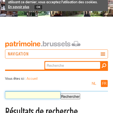
utilisant ce dernier, vous acceptez l'utilisation des cookies.
En savoir plus
OK
NAVIGATION
Chercher par
AGIR
Recherche
DÉCOUVRIR
avancée…
Vous êtes ici :
Accueil
NL
FR
PARTICIPER
Résultats de recherche