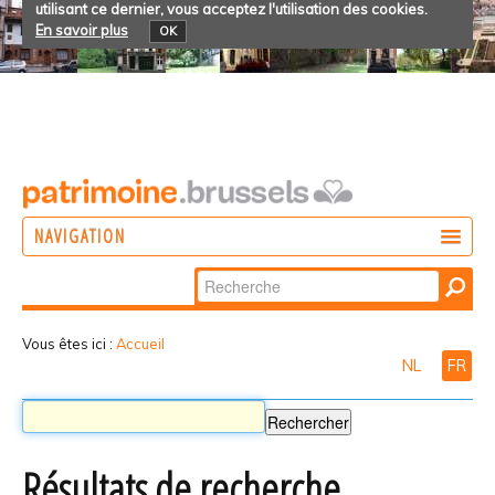
utilisant ce dernier, vous acceptez l'utilisation des cookies.
En savoir plus
OK
NAVIGATION
Chercher par
AGIR
Recherche
DÉCOUVRIR
avancée…
Vous êtes ici :
Accueil
NL
FR
PARTICIPER
Résultats de recherche