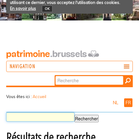
utilisant ce dernier, vous acceptez l'utilisation des cookies.
En savoir plus
OK
NAVIGATION
Chercher par
AGIR
Recherche
DÉCOUVRIR
avancée…
Vous êtes ici :
Accueil
NL
FR
PARTICIPER
Résultats de recherche