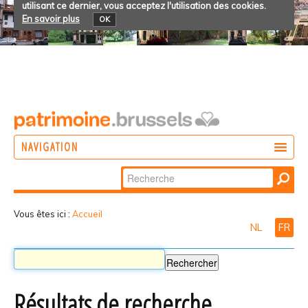
utilisant ce dernier, vous acceptez l'utilisation des cookies.
En savoir plus
OK
NAVIGATION
Chercher par
AGIR
Recherche
DÉCOUVRIR
avancée…
Vous êtes ici :
Accueil
NL
FR
PARTICIPER
Résultats de recherche