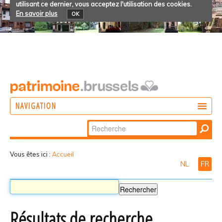
utilisant ce dernier, vous acceptez l'utilisation des cookies.
En savoir plus
OK
NAVIGATION
Chercher par
AGIR
Recherche
DÉCOUVRIR
avancée…
Vous êtes ici :
Accueil
NL
FR
PARTICIPER
Résultats de recherche