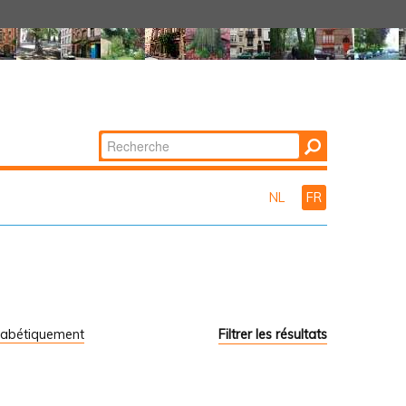
Chercher par
Recherche
avancée…
NL
FR
habétiquement
Filtrer les résultats