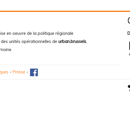
ise en oeuvre de la politique régionale
D
e des unités opérationnelles de
urban.brussels
,
imoine
.
iques
-
Presse
-