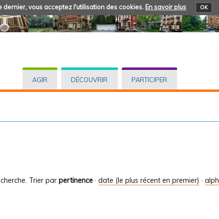
 dernier, vous acceptez l'utilisation des cookies.
En savoir plus
OK
AGIR
DÉCOUVRIR
PARTICIPER
cherche.
Trier par
pertinence
·
date (le plus récent en premier)
·
alp