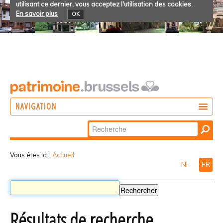
utilisant ce dernier, vous acceptez l'utilisation des cookies.
En savoir plus
OK
NAVIGATION
Chercher par
AGIR
Recherche
DÉCOUVRIR
avancée…
Vous êtes ici :
Accueil
NL
FR
PARTICIPER
Résultats de recherche