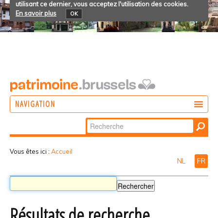
utilisant ce dernier, vous acceptez l'utilisation des cookies.
En savoir plus
OK
NAVIGATION
Chercher par
AGIR
Recherche
DÉCOUVRIR
avancée…
Vous êtes ici :
Accueil
NL
FR
PARTICIPER
Résultats de recherche