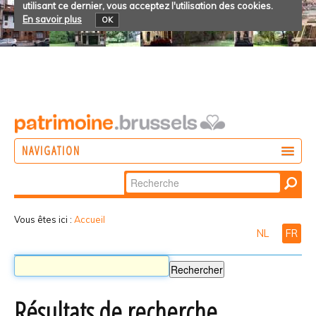
utilisant ce dernier, vous acceptez l'utilisation des cookies.
En savoir plus
OK
NAVIGATION
Chercher par
AGIR
Recherche
DÉCOUVRIR
avancée…
Vous êtes ici :
Accueil
NL
FR
PARTICIPER
Résultats de recherche