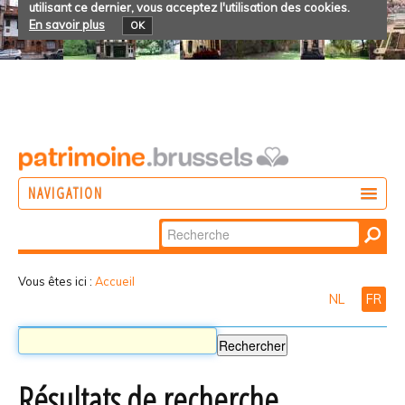
utilisant ce dernier, vous acceptez l'utilisation des cookies.
En savoir plus
OK
NAVIGATION
Chercher par
AGIR
Recherche
DÉCOUVRIR
avancée…
Vous êtes ici :
Accueil
NL
FR
PARTICIPER
Résultats de recherche