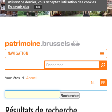
utilisant ce dernier, vous acceptez l'utilisation des cookies.
En savoir plus
OK
NAVIGATION
Chercher par
AGIR
Recherche
DÉCOUVRIR
avancée…
Vous êtes ici :
Accueil
NL
FR
PARTICIPER
Résultats de recherche