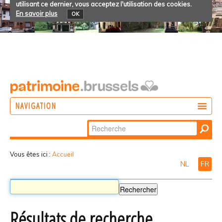
utilisant ce dernier, vous acceptez l'utilisation des cookies.
En savoir plus
OK
NAVIGATION
Chercher par
AGIR
Recherche
DÉCOUVRIR
avancée…
Vous êtes ici :
Accueil
NL
FR
PARTICIPER
Résultats de recherche