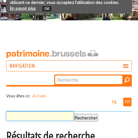
utilisant ce dernier, vous acceptez l'utilisation des cookies.
En savoir plus
OK
NAVIGATION
Chercher par
AGIR
Recherche
DÉCOUVRIR
avancée…
Vous êtes ici :
Accueil
NL
FR
PARTICIPER
Résultats de recherche