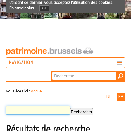
utilisant ce dernier, vous acceptez l'utilisation des cookies.
En savoir plus
OK
NAVIGATION
Chercher par
AGIR
Recherche
DÉCOUVRIR
avancée…
Vous êtes ici :
Accueil
NL
FR
PARTICIPER
Résultats de recherche