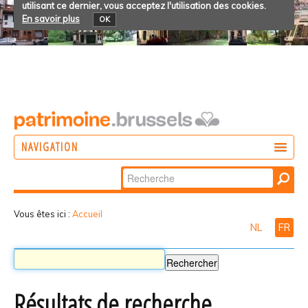
utilisant ce dernier, vous acceptez l'utilisation des cookies.
En savoir plus
OK
NAVIGATION
Chercher par
AGIR
Recherche
DÉCOUVRIR
avancée…
Vous êtes ici :
Accueil
NL
FR
PARTICIPER
Résultats de recherche