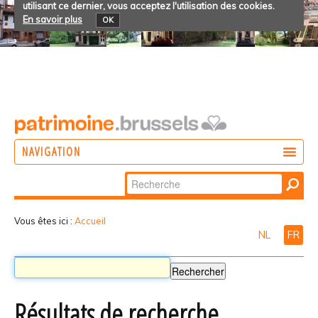
utilisant ce dernier, vous acceptez l'utilisation des cookies.
En savoir plus
OK
NAVIGATION
Chercher par
AGIR
Recherche
DÉCOUVRIR
avancée…
Vous êtes ici :
Accueil
NL
FR
PARTICIPER
Résultats de recherche